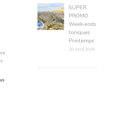
SUPER
PROMO
Week-ends
toniques
Printemps
20 avril 2026
ire
es
lus