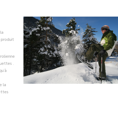
la
 produit
yrolienne
uettes .
qu’à
e la
ettes