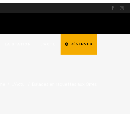
RÉSERVER
LA STATION
L’ACTU
me
/
L'Actu
/
Balades en raquettes aux Orres