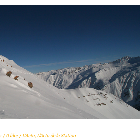
s
0 like
L'Actu
,
L'Actu de la Station