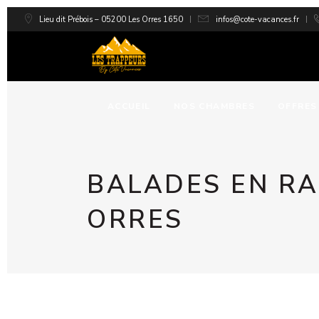
Lieu dit Prébois – 05200 Les Orres 1650
infos@cote-vacances.fr
ACCUEIL
NOS CHAMBRES
OFFRES
BALADES EN R
ORRES