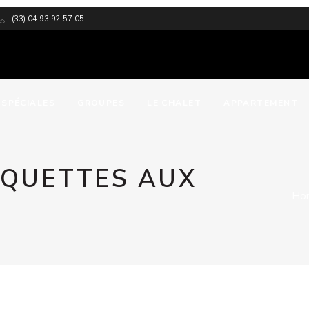
(33) 04 93 92 57 05
 SPÉCIALES
GROUPES
LE CHALET
APPARTEMENT
AQUETTES AUX
Ho