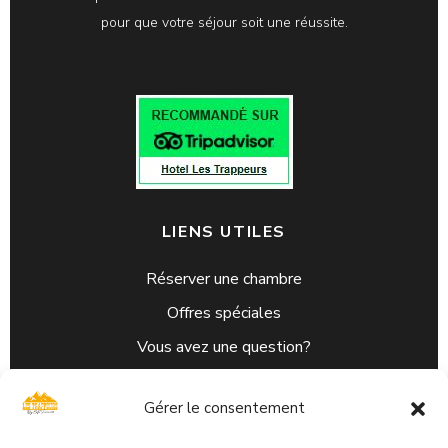
pour que votre séjour soit une réussite.
LIENS UTILES
Réserver une chambre
Offres spéciales
Vous avez une question?
C.G.V
Gérer le consentement
L’Hôtel