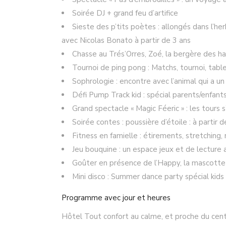
Soirée DJ + grand feu d’artifice
Sieste des p’tits poètes : allongés dans l’h
avec Nicolas Bonato à partir de 3 ans
Chasse au Trés’Orres, Zoé, la bergère des h
Tournoi de ping pong : Matchs, tournoi, tabl
Sophrologie : encontre avec l’animal qui a un
Défi Pump Track kid : spécial parents/enfan
Grand spectacle « Magic Féeric » : les tours 
Soirée contes : poussière d’étoile : à parti
Fitness en famielle : étirements, stretching
Jeu bouquine : un espace jeux et de lecture 
Goûter en présence de l’Happy, la mascotte
Mini disco : Summer dance party spécial kids 
Programme avec jour et heures
Hôtel Tout confort au calme, et proche du centr