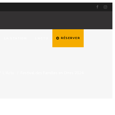
RÉSERVER
LA STATION
L’ACTU
/
L'Actu
/
Festival des Familles en Orres 2024