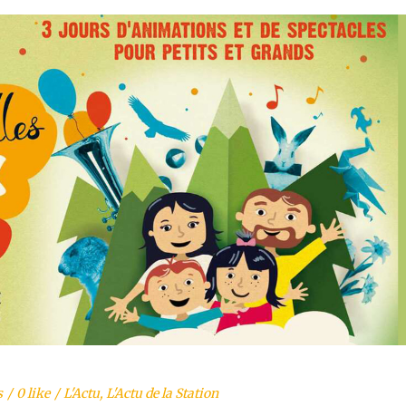
s
0 like
L'Actu
,
L'Actu de la Station