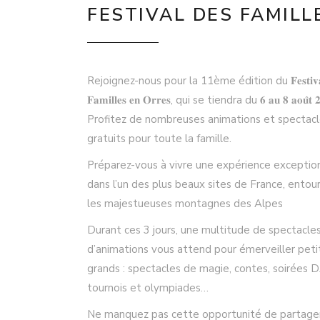
FESTIVAL DES FAMILL
Rejoignez-nous pour la 11ème édition du 𝐅𝐞𝐬𝐭𝐢𝐯𝐚𝐥
𝐅𝐚𝐦𝐢𝐥𝐥𝐞𝐬 𝐞𝐧 𝐎𝐫𝐫𝐞𝐬, qui se tiendra du 𝟔 𝐚𝐮 𝟖 𝐚𝐨𝐮̂𝐭 𝟐
Profitez de nombreuses animations et spectac
gratuits pour toute la famille.
Préparez-vous à vivre une expérience exceptio
dans l’un des plus beaux sites de France, entou
les majestueuses montagnes des Alpes
Durant ces 3 jours, une multitude de spectacle
d’animations vous attend pour émerveiller peti
grands : spectacles de magie, contes, soirées D
tournois et olympiades…
Ne manquez pas cette opportunité de partage