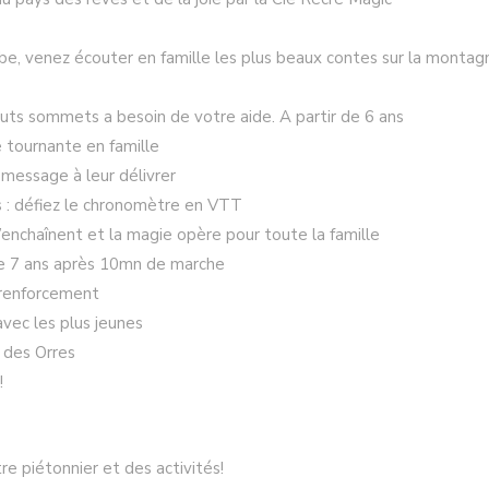
erbe, venez écouter en famille les plus beaux contes sur la montag
auts sommets a besoin de votre aide. A partir de 6 ans
e tournante en famille
 message à leur délivrer
ts : défiez le chronomètre en VTT
s’enchaînent et la magie opère pour toute la famille
r de 7 ans après 10mn de marche
, renforcement
avec les plus jeunes
 des Orres
!
e piétonnier et des activités!