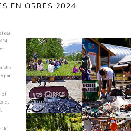
ES EN ORRES 2024
 𝐝𝐞𝐬
𝟎𝟐𝟒.
les
nnelle
ré par
s et
ts et
J,
r des