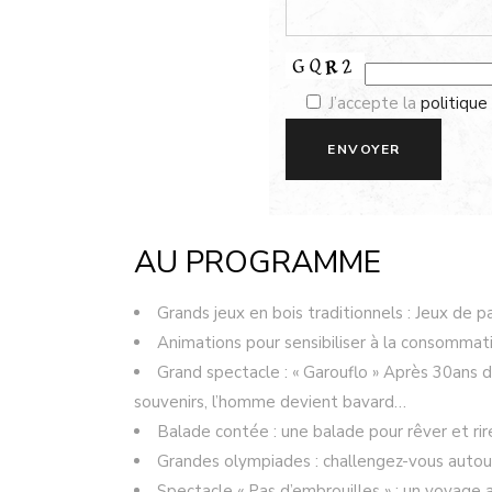
J’accepte la
politique
AU PROGRAMME
Grands jeux en bois traditionnels : Jeux de p
Animations pour sensibiliser à la consommat
Grand spectacle : « Garouflo » Après 30ans 
souvenirs, l’homme devient bavard…
Balade contée : une balade pour rêver et rir
Grandes olympiades : challengez-vous autou
Spectacle « Pas d’embrouilles » : un voyage a