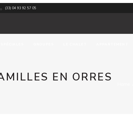
(33) 04 93 92 57 05
 SPÉCIALES
GROUPES
LE CHALET
APPARTEMENT
FAMILLES EN ORRES
Home