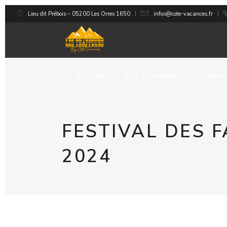
Lieu dit Prébois – 05200 Les Orres 1650
infos@cote-vacances.fr
ACCUEIL
NOS CHAMBRES
OFFRES
FESTIVAL DES 
2024