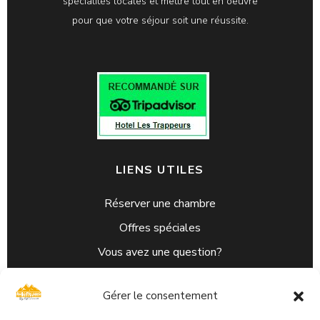
spécialités locales et mettre tout en oeuvre
pour que votre séjour soit une réussite.
LIENS UTILES
Réserver une chambre
Offres spéciales
Vous avez une question?
C.G.V
Gérer le consentement
L’Hôtel