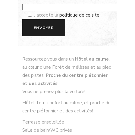
J’accepte la
politique de ce site
Ressourcez-vous dans un
Hôtel au calme
,
au cœur d’une Forêt de mélèzes et au pied
des pistes.
Proche du centre piétonnier
et des activités
!
Vous ne prenez plus la voiture!
Hôtel Tout confort au calme, et proche du
centre piétonnier et des activités!
Terrasse ensoleillée
Salle de bain/WC privés