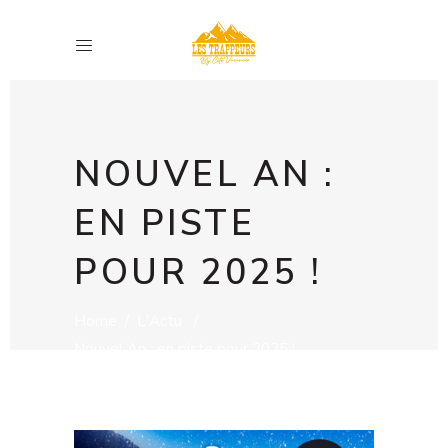
NOUVEL AN :
EN PISTE
POUR 2025 !
Home
/
L'Actu
/
Nouvel An : en piste pour 2025 !