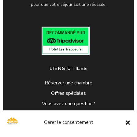
pour que votre séjour soit une réussite.
LIENS UTILES
Réserver une chambre
Offres spéciales
Vous avez une question?
C.G.V
Gérer le consentement
L’Hôtel
Avis Clients