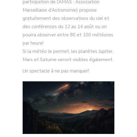
participation de l’AMAS : Association
Marseillaise d’Astronomie) propose
gratuitement des observations du ciel et
des conférences du 12 au 14 août ou on
pourra observer entre 80 et 100 météores
par heure!
Si la météo le permet, les planètes Jupiter,
Mars et Saturne seront visibles également.
Un spectacle à ne pas manquer!